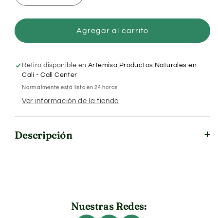
cantidad
cantidad
para
para
Tea
Tea
Agregar al carrito
Tree
Tree
Oil
Oil
x
x
Retiro disponible en
Artemisa Productos Naturales en
10
10
Cali - Call Center
ml
ml
Normalmente está listo en 24 horas
Ver información de la tienda
Descripción
Nuestras Redes: