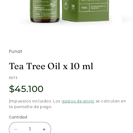
Abrir
elemento
multimedia
1
Funat
en
una
ventana
Tea Tree Oil x 10 ml
modal
SKU:
5073
$45.100
Impuestos incluidos. Los
gastos de envío
se calculan en
la pantalla de pago.
Cantidad
Cantidad
Reducir
Aumentar