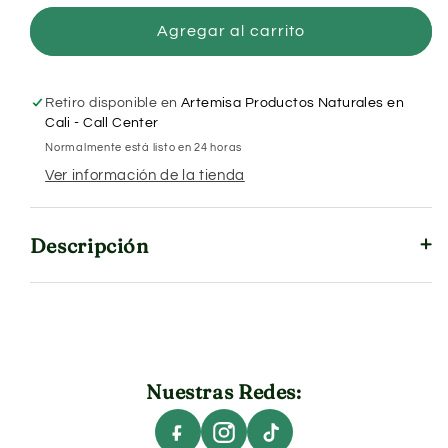
para
para
Digestar
Digestar
Agregar al carrito
x
x
50
50
cápsulas
cápsulas
Retiro disponible en
Artemisa Productos Naturales en
Cali - Call Center
Normalmente está listo en 24 horas
Ver información de la tienda
Descripción
Nuestras Redes: