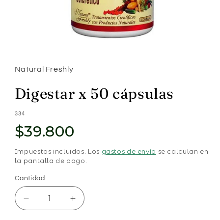
Abrir
elemento
multimedia
1
Natural Freshly
en
una
ventana
Digestar x 50 cápsulas
modal
SKU:
334
$39.800
Impuestos incluidos. Los
gastos de envío
se calculan en
la pantalla de pago.
Cantidad
Cantidad
Reducir
Aumentar
cantidad
cantidad